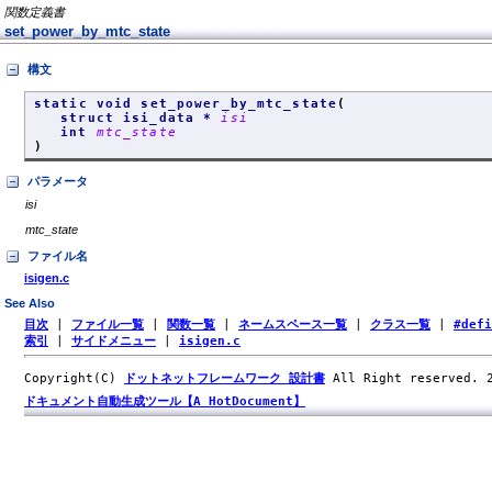
関数定義書
set_power_by_mtc_state
構文
static void set_power_by_mtc_state
(
struct isi_data *
isi
int
mtc_state
)
パラメータ
isi
mtc_state
ファイル名
isigen.c
See Also
目次
|
ファイル一覧
|
関数一覧
|
ネームスペース一覧
|
クラス一覧
|
#def
索引
|
サイドメニュー
|
isigen.c
Copyright(C)
ドットネットフレームワーク 設計書
All Right reserved.
ドキュメント自動生成ツール【A HotDocument】