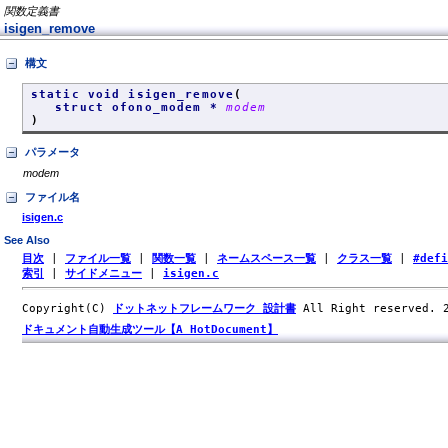
関数定義書
isigen_remove
構文
static void isigen_remove
(
struct ofono_modem *
modem
)
パラメータ
modem
ファイル名
isigen.c
See Also
目次
|
ファイル一覧
|
関数一覧
|
ネームスペース一覧
|
クラス一覧
|
#def
索引
|
サイドメニュー
|
isigen.c
Copyright(C)
ドットネットフレームワーク 設計書
All Right reserved.
ドキュメント自動生成ツール【A HotDocument】