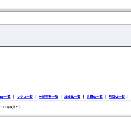
ine一覧
|
マクロ一覧
|
外部変数一覧
|
構造体一覧
|
共用体一覧
|
列挙体一覧
|
 2011年8月7日