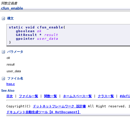
関数定義書
cfun_enable
構文
static void cfun_enable
(
gboolean
ok
GAtResult *
result
gpointer
user_data
)
パラメータ
ok
result
user_data
ファイル名
hso.c
See Also
目次
|
ファイル一覧
|
関数一覧
|
ネームスペース一覧
|
クラス一覧
|
#def
Copyright(C)
ドットネットフレームワーク 設計書
All Right reserved.
ドキュメント自動生成ツール【A HotDocument】