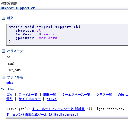
関数定義書
stkprof_support_cb
構文
static void stkprof_support_cb
(
gboolean
ok
GAtResult *
result
gpointer
user_data
)
パラメータ
ok
result
user_data
ファイル名
stk.c
See Also
目次
|
ファイル一覧
|
関数一覧
|
ネームスペース一覧
|
クラス一覧
|
#def
索引
|
サイドメニュー
|
stk.c
Copyright(C)
ドットネットフレームワーク 設計書
All Right reserved.
ドキュメント自動生成ツール【A HotDocument】