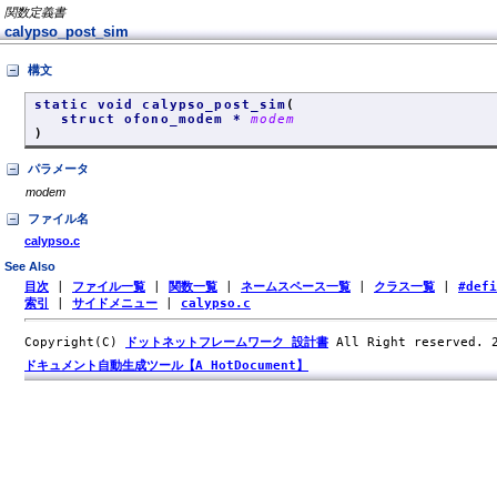
関数定義書
calypso_post_sim
構文
static void calypso_post_sim
(
struct ofono_modem *
modem
)
パラメータ
modem
ファイル名
calypso.c
See Also
目次
|
ファイル一覧
|
関数一覧
|
ネームスペース一覧
|
クラス一覧
|
#def
索引
|
サイドメニュー
|
calypso.c
Copyright(C)
ドットネットフレームワーク 設計書
All Right reserved.
ドキュメント自動生成ツール【A HotDocument】