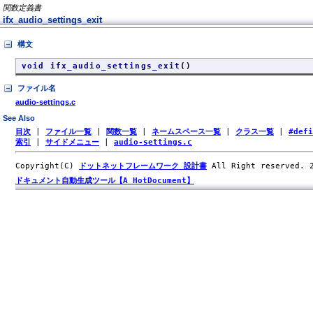
関数定義書
ifx_audio_settings_exit
構文
void ifx_audio_settings_exit
()
ファイル名
audio-settings.c
See Also
目次
|
ファイル一覧
|
関数一覧
|
ネームスペース一覧
|
クラス一覧
|
#def
索引
|
サイドメニュー
|
audio-settings.c
Copyright(C)
ドットネットフレームワーク 設計書
All Right reserved.
ドキュメント自動生成ツール【A HotDocument】