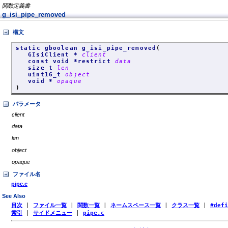
関数定義書
g_isi_pipe_removed
構文
static gboolean g_isi_pipe_removed
(
GIsiClient *
client
const void *restrict
data
size_t
len
uint16_t
object
void *
opaque
)
パラメータ
client
data
len
object
opaque
ファイル名
pipe.c
See Also
目次
|
ファイル一覧
|
関数一覧
|
ネームスペース一覧
|
クラス一覧
|
#def
索引
|
サイドメニュー
|
pipe.c