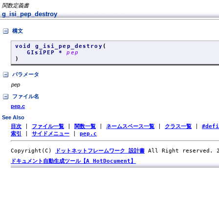
関数定義書
g_isi_pep_destroy
構文
void g_isi_pep_destroy
(
GIsiPEP *
pep
)
パラメータ
pep
ファイル名
pep.c
See Also
目次
|
ファイル一覧
|
関数一覧
|
ネームスペース一覧
|
クラス一覧
|
#def
索引
|
サイドメニュー
|
pep.c
Copyright(C)
ドットネットフレームワーク 設計書
All Right reserved.
ドキュメント自動生成ツール【A HotDocument】